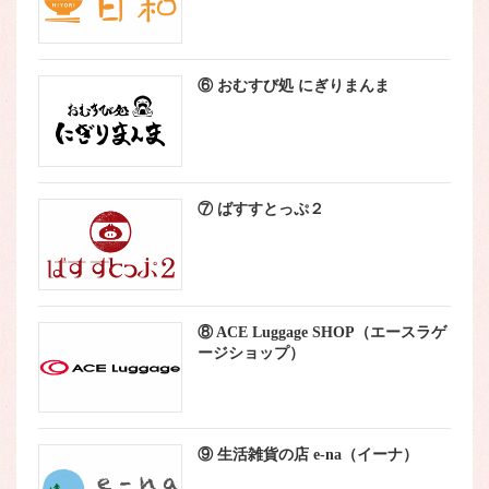
⑥ おむすび処 にぎりまんま
⑦ ばすすとっぷ２
⑧ ACE Luggage SHOP（エースラゲ
ージショップ）
⑨ 生活雑貨の店 e-na（イーナ）