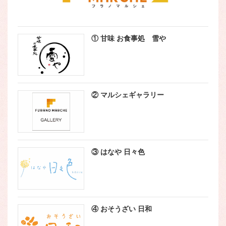
① 甘味 お食事処 雪や
② マルシェギャラリー
③ はなや 日々色
④ おそうざい 日和