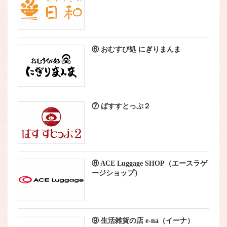
⑥ おむすび処 にぎりまんま
⑦ ばすすとっぷ２
⑧ ACE Luggage SHOP（エースラゲ
ージショップ）
⑨ 生活雑貨の店 e-na（イーナ）