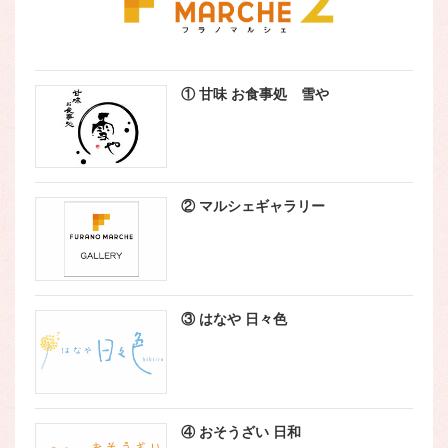
① 甘味 お食事処 雪や
② マルシェギャラリー
③ はなや 日々色
④ おそうざい 日和