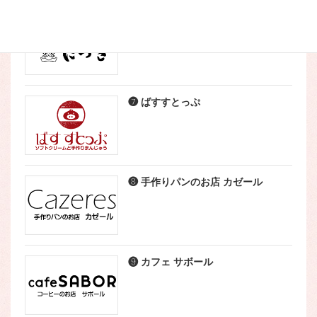
❺ こなやき処 たつき
❼ ばすすとっぷ
❽ 手作りパンのお店 カゼール
❾ カフェ サボール