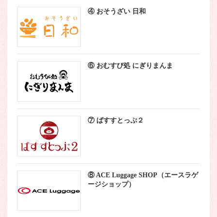
④ おそうざい 日和
⑥ おむすび処 にぎりまんま
⑦ ばすすとっぷ２
⑧ ACE Luggage SHOP（エースラゲ
ージショップ）