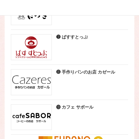
❺ こなやき処 たつき
❼ ばすすとっぷ
❽ 手作りパンのお店 カゼール
❾ カフェ サボール