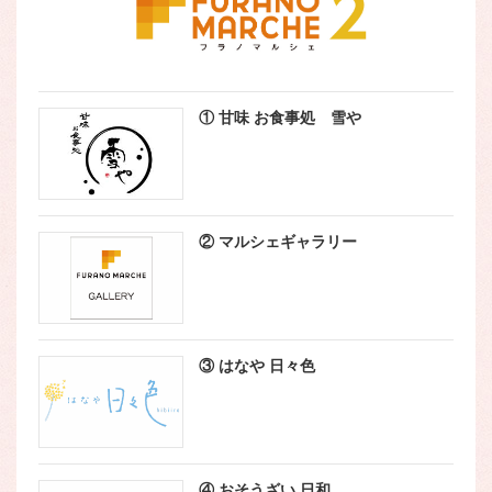
① 甘味 お食事処 雪や
② マルシェギャラリー
③ はなや 日々色
④ おそうざい 日和