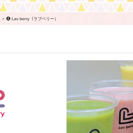
1
❹ Lav berry（ラブベリー）