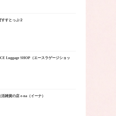
ばすすとっぷ２
ACE Luggage SHOP（エースラゲージショッ
）
生活雑貨の店 e-na（イーナ）