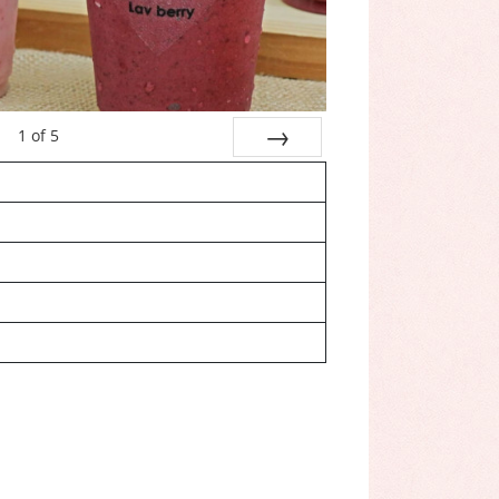
1
of
5
Next