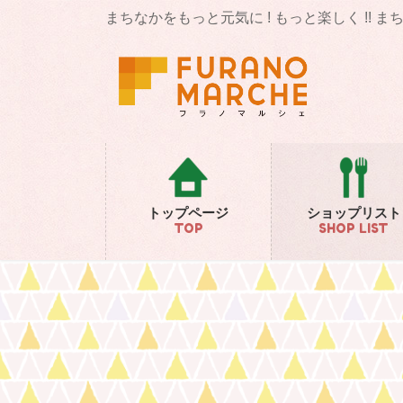
コ
ナ
まちなかをもっと元気に ! もっと楽しく !! 
ン
ビ
テ
ゲ
ン
ー
ツ
シ
に
ョ
移
ン
動
に
移
動
トップページ
ショップリスト
TOP
SHOP LIST