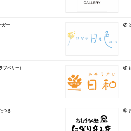
ーガー
③ 
ry（ラブベリー）
④ 
 たつき
⑥ 