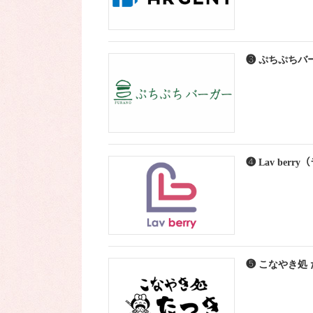
❸ ぷちぷちバ
❹ Lav ber
❺ こなやき処