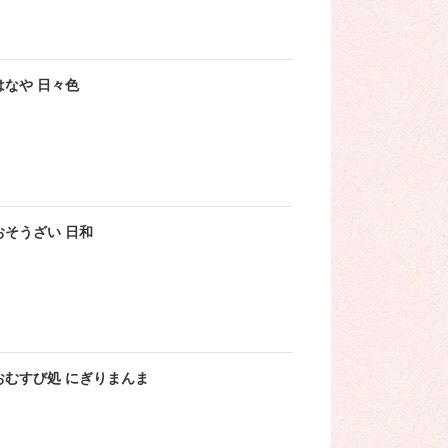
はなや 日々色
おそうざい 日和
おむすび処 にぎりまんま