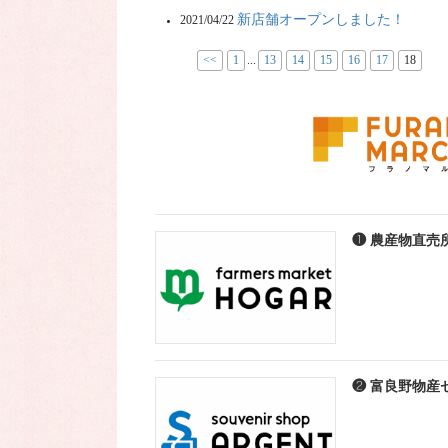
新店舗オープンしました！
2021/04/22
<<
1
...
13
14
15
16
17
18
❶ 農産物直売
❷ 富良野物産