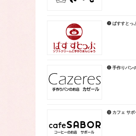
❼ ばすすとっ
❽ 手作りパン
❾ カフェ サ