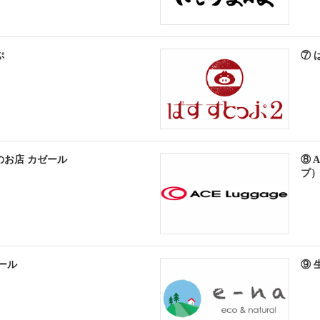
ぷ
⑦ 
のお店 カゼール
⑧ 
プ
ボール
⑨ 