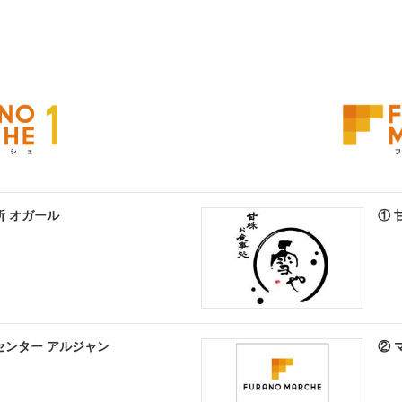
所 オガール
① 
センター アルジャン
② 