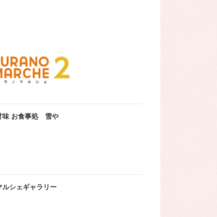
甘味 お食事処 雪や
マルシェギャラリー