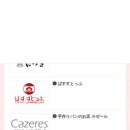
❹ Lav berry（ラブベリー）
❺ こなやき処 たつき
❼ ばすすとっぷ
❽ 手作りパンのお店 カゼール