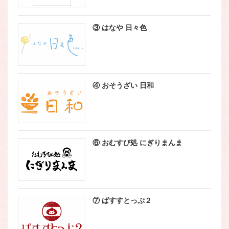
③ はなや 日々色
④ おそうざい 日和
⑥ おむすび処 にぎりまんま
⑦ ばすすとっぷ２