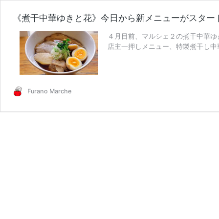
《煮干中華ゆきと花》今日から新メニューがスター
４月目前、マルシェ２の煮干中華ゆ
店主一押しメニュー、特製煮干し中華
《煮
も美 …
続きを読む
干
中
華
Furano Marche
ゆ
き
と
花》
今
日
か
ら
新
メ
ニ
ュ