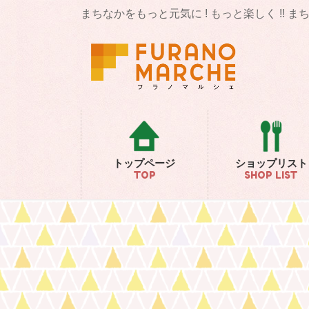
コ
ナ
まちなかをもっと元気に ! もっと楽しく !! 
ン
ビ
テ
ゲ
ン
ー
ツ
シ
に
ョ
移
ン
動
に
移
動
トップページ
ショップリスト
TOP
SHOP LIST