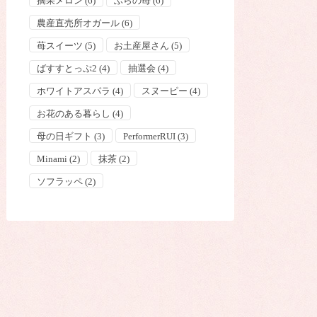
摘果メロン
(6)
ふらの苺
(6)
農産直売所オガール
(6)
苺スイーツ
(5)
お土産屋さん
(5)
ばすすとっぷ2
(4)
抽選会
(4)
ホワイトアスパラ
(4)
スヌーピー
(4)
お花のある暮らし
(4)
母の日ギフト
(3)
PerformerRUI
(3)
Minami
(2)
抹茶
(2)
ソフラッペ
(2)