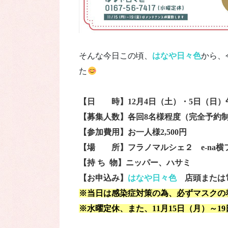
そんな今日この頃、
はなや日々色
から、
た
【日 時】12月4日（土）・5日（日）午前の部 
【募集人数】各回8名様程度（完全予約
【参加費用】お一人様2,500円
【場 所】フラノマルシェ２ e-na横
【持 ち 物】ニッパー、ハサミ
【お申込み】
はなや日々色
店頭または電話（
※当日は感染症対策の為、必ずマスクの
※水曜定休、また、11月15日（月）～