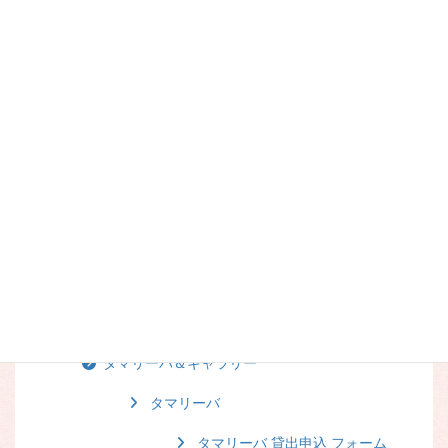
⑧ ACE Luggage SHOP（エース
ラゲージショップ）
⑨ 生活雑貨の店 e-na（イー
ナ）
⑪ 富良野まちなか食堂
タマリーバ
ニュース
タマリーバ＆ギャラリー
タマリーバ
タマリーバ 貸出申込 フォーム