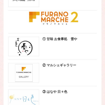
① 甘味 お食事処 雪や
② マルシェギャラリー
③ はなや 日々色