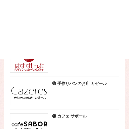
❺ こなやき処 たつき
❼ ばすすとっぷ
❽ 手作りパンのお店 カゼール
❾ カフェ サボール