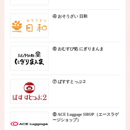
④ おそうざい 日和
⑥ おむすび処 にぎりまんま
⑦ ばすすとっぷ２
⑧ ACE Luggage SHOP（エースラゲ
ージショップ）