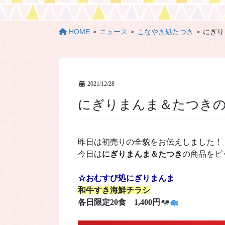
HOME
ニュース
こなやき処たつき
にぎり
2021/12/28
にぎりまんま＆たつき
昨日は初売りの全貌をお伝えしました！
今日は
にぎりまんま＆たつき
の商品をピ
☆おむすび処にぎりまんま
和牛すき海鮮チラシ
各日限定20食 1,400円