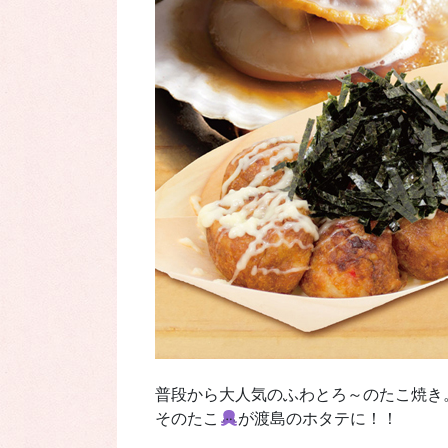
普段から大人気のふわとろ～のたこ焼き
そのたこ
が渡島のホタテに！！