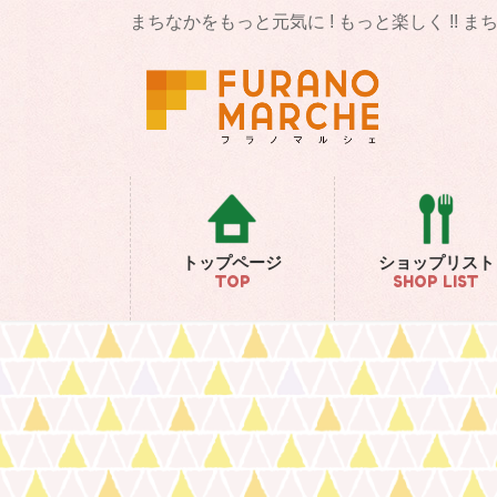
コ
ナ
まちなかをもっと元気に ! もっと楽しく !! 
ン
ビ
テ
ゲ
ン
ー
ツ
シ
に
ョ
移
ン
動
に
移
動
トップページ
ショップリスト
TOP
SHOP LIST