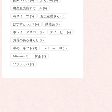
摘果メロン
(6)
ふらの苺
(6)
農産直売所オガール
(6)
苺スイーツ
(5)
お土産屋さん
(5)
ばすすとっぷ2
(4)
抽選会
(4)
ホワイトアスパラ
(4)
スヌーピー
(4)
お花のある暮らし
(4)
母の日ギフト
(3)
PerformerRUI
(3)
Minami
(2)
抹茶
(2)
ソフラッペ
(2)