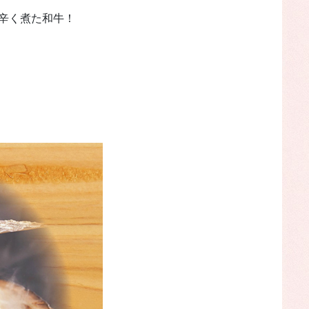
甘辛く煮た和牛！