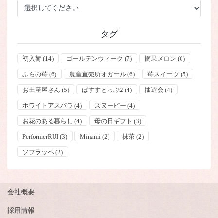
タグ
初入荷
(14)
ゴールデンウィーク
(7)
摘果メロン
(6)
ふらの苺
(6)
農産直売所オガール
(6)
苺スイーツ
(5)
お土産屋さん
(5)
ばすすとっぷ2
(4)
抽選会
(4)
ホワイトアスパラ
(4)
スヌーピー
(4)
お花のある暮らし
(4)
母の日ギフト
(3)
PerformerRUI
(3)
Minami
(2)
抹茶
(2)
ソフラッペ
(2)
会社概要
採用情報