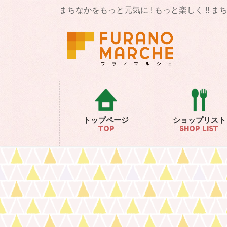
コ
ナ
まちなかをもっと元気に ! もっと楽しく !! 
ン
ビ
テ
ゲ
ン
ー
ツ
シ
に
ョ
移
ン
動
に
移
動
トップページ
ショップリスト
TOP
SHOP LIST