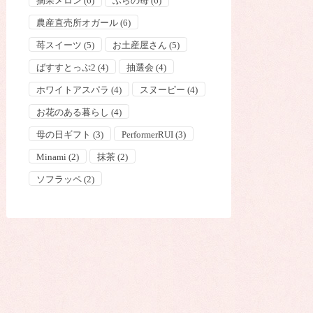
摘果メロン
(6)
ふらの苺
(6)
農産直売所オガール
(6)
苺スイーツ
(5)
お土産屋さん
(5)
ばすすとっぷ2
(4)
抽選会
(4)
ホワイトアスパラ
(4)
スヌーピー
(4)
お花のある暮らし
(4)
母の日ギフト
(3)
PerformerRUI
(3)
Minami
(2)
抹茶
(2)
ソフラッペ
(2)