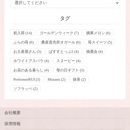
タグ
初入荷
(14)
ゴールデンウィーク
(7)
摘果メロン
(6)
ふらの苺
(6)
農産直売所オガール
(6)
苺スイーツ
(5)
お土産屋さん
(5)
ばすすとっぷ2
(4)
抽選会
(4)
ホワイトアスパラ
(4)
スヌーピー
(4)
お花のある暮らし
(4)
母の日ギフト
(3)
PerformerRUI
(3)
Minami
(2)
抹茶
(2)
ソフラッペ
(2)
会社概要
採用情報