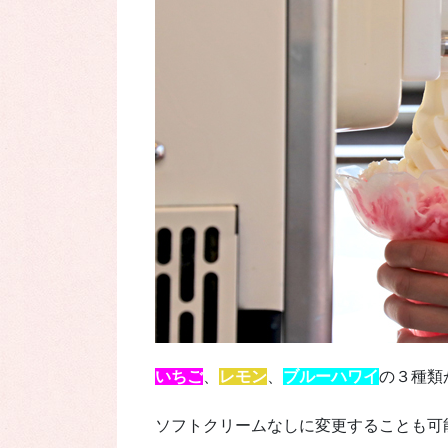
いちご
、
レモン
、
ブルーハワイ
の３種類
ソフトクリームなしに変更することも可能