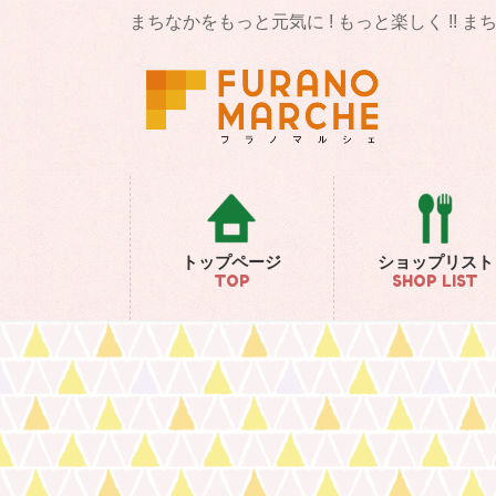
コ
ナ
まちなかをもっと元気に ! もっと楽しく !! 
ン
ビ
テ
ゲ
ン
ー
ツ
シ
に
ョ
移
ン
動
に
移
動
トップページ
ショップリスト
TOP
SHOP LIST