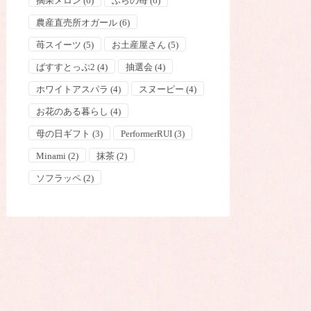
摘果メロン
(6)
ふらの苺
(6)
農産直売所オガール
(6)
苺スイーツ
(5)
お土産屋さん
(5)
ばすすとっぷ2
(4)
抽選会
(4)
ホワイトアスパラ
(4)
スヌーピー
(4)
お花のある暮らし
(4)
母の日ギフト
(3)
PerformerRUI
(3)
Minami
(2)
抹茶
(2)
ソフラッペ
(2)