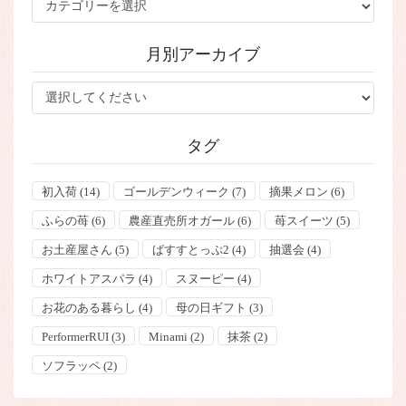
テ
ゴ
月別アーカイブ
リ
ー
タグ
初入荷
(14)
ゴールデンウィーク
(7)
摘果メロン
(6)
ふらの苺
(6)
農産直売所オガール
(6)
苺スイーツ
(5)
お土産屋さん
(5)
ばすすとっぷ2
(4)
抽選会
(4)
ホワイトアスパラ
(4)
スヌーピー
(4)
お花のある暮らし
(4)
母の日ギフト
(3)
PerformerRUI
(3)
Minami
(2)
抹茶
(2)
ソフラッペ
(2)