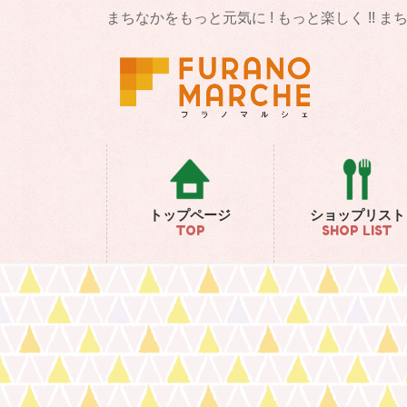
コ
ナ
まちなかをもっと元気に ! もっと楽しく !! 
ン
ビ
テ
ゲ
ン
ー
ツ
シ
に
ョ
移
ン
動
に
移
動
トップページ
ショップリスト
TOP
SHOP LIST