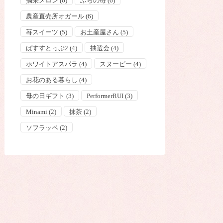
摘果メロン
(6)
ふらの苺
(6)
農産直売所オガール
(6)
苺スイーツ
(5)
お土産屋さん
(5)
ばすすとっぷ2
(4)
抽選会
(4)
ホワイトアスパラ
(4)
スヌーピー
(4)
お花のある暮らし
(4)
母の日ギフト
(3)
PerformerRUI
(3)
Minami
(2)
抹茶
(2)
ソフラッペ
(2)