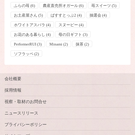
ふらの苺
(6)
農産直売所オガール
(6)
苺スイーツ
(5)
お土産屋さん
(5)
ばすすとっぷ2
(4)
抽選会
(4)
ホワイトアスパラ
(4)
スヌーピー
(4)
お花のある暮らし
(4)
母の日ギフト
(3)
PerformerRUI
(3)
Minami
(2)
抹茶
(2)
ソフラッペ
(2)
会社概要
採用情報
視察・取材のお問合せ
ニュースリリース
プライバシーポリシー