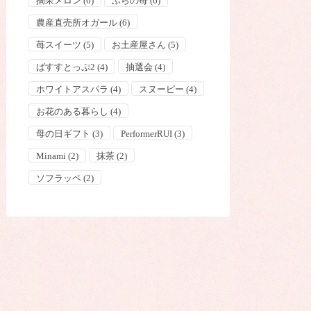
摘果メロン
(6)
ふらの苺
(6)
農産直売所オガール
(6)
苺スイーツ
(5)
お土産屋さん
(5)
ばすすとっぷ2
(4)
抽選会
(4)
ホワイトアスパラ
(4)
スヌーピー
(4)
お花のある暮らし
(4)
母の日ギフト
(3)
PerformerRUI
(3)
Minami
(2)
抹茶
(2)
ソフラッペ
(2)