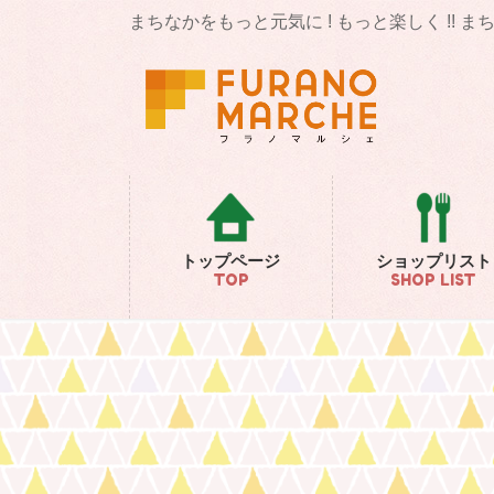
コ
ナ
まちなかをもっと元気に ! もっと楽しく !! 
ン
ビ
テ
ゲ
ン
ー
ツ
シ
に
ョ
移
ン
動
に
移
動
トップページ
ショップリスト
TOP
SHOP LIST