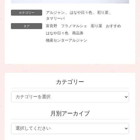
アルジャン
、
はなや日々色
、
彩り菜
、
カテゴリー
タマリーバ
富良野
フラノマルシェ
彩り菜
おすすめ
タグ
はなや日々色
商品券
物産センターアルジャン
カテゴリー
カ
テ
ゴ
月別アーカイブ
リ
ー