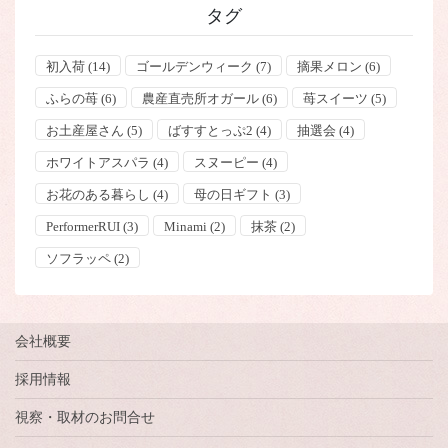
タグ
初入荷
(14)
ゴールデンウィーク
(7)
摘果メロン
(6)
ふらの苺
(6)
農産直売所オガール
(6)
苺スイーツ
(5)
お土産屋さん
(5)
ばすすとっぷ2
(4)
抽選会
(4)
ホワイトアスパラ
(4)
スヌーピー
(4)
お花のある暮らし
(4)
母の日ギフト
(3)
PerformerRUI
(3)
Minami
(2)
抹茶
(2)
ソフラッペ
(2)
会社概要
採用情報
視察・取材のお問合せ