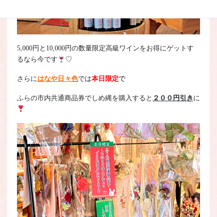
5,000円と10,000円の数量限定高級ワインをお得にゲットす
るなら今です
♡
さらに
はなや日々色
では
本日限定
で
ふらの市内共通商品券でしめ縄を購入すると
２００円引き
に