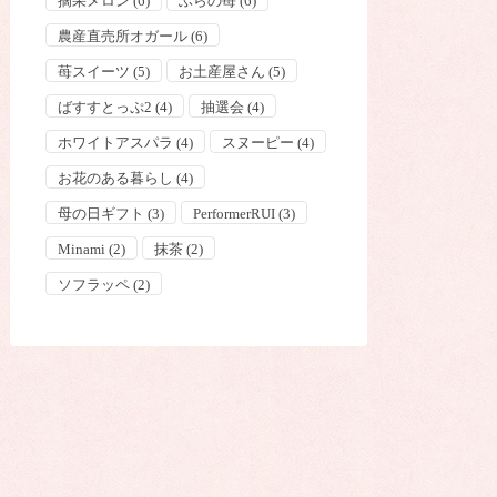
摘果メロン
(6)
ふらの苺
(6)
農産直売所オガール
(6)
苺スイーツ
(5)
お土産屋さん
(5)
ばすすとっぷ2
(4)
抽選会
(4)
ホワイトアスパラ
(4)
スヌーピー
(4)
お花のある暮らし
(4)
母の日ギフト
(3)
PerformerRUI
(3)
Minami
(2)
抹茶
(2)
ソフラッペ
(2)