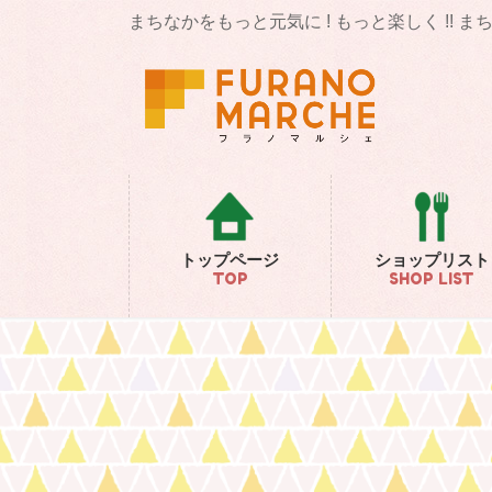
コ
ナ
まちなかをもっと元気に ! もっと楽しく !! 
ン
ビ
テ
ゲ
ン
ー
ツ
シ
に
ョ
移
ン
動
に
移
動
トップページ
ショップリスト
TOP
SHOP LIST