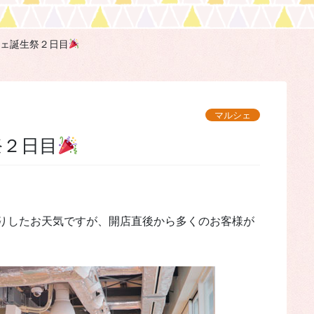
ェ誕生祭２日目
マルシェ
祭２日目
りしたお天気ですが、開店直後から多くのお客様が