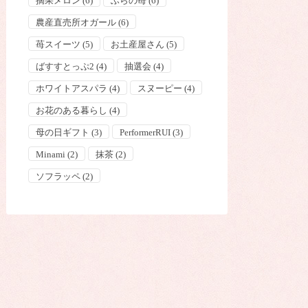
摘果メロン
(6)
ふらの苺
(6)
農産直売所オガール
(6)
苺スイーツ
(5)
お土産屋さん
(5)
ばすすとっぷ2
(4)
抽選会
(4)
ホワイトアスパラ
(4)
スヌーピー
(4)
お花のある暮らし
(4)
母の日ギフト
(3)
PerformerRUI
(3)
Minami
(2)
抹茶
(2)
ソフラッペ
(2)