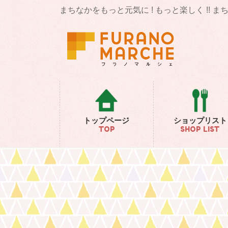
コ
ナ
まちなかをもっと元気に ! もっと楽しく !! 
ン
ビ
テ
ゲ
ン
ー
ツ
シ
に
ョ
移
ン
動
に
移
動
トップページ
ショップリスト
TOP
SHOP LIST