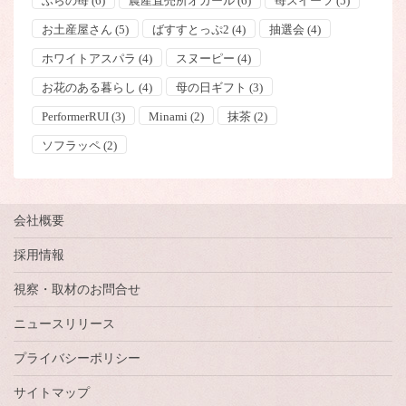
ふらの苺
(6)
農産直売所オガール
(6)
苺スイーツ
(5)
お土産屋さん
(5)
ばすすとっぷ2
(4)
抽選会
(4)
ホワイトアスパラ
(4)
スヌーピー
(4)
お花のある暮らし
(4)
母の日ギフト
(3)
PerformerRUI
(3)
Minami
(2)
抹茶
(2)
ソフラッペ
(2)
会社概要
採用情報
視察・取材のお問合せ
ニュースリリース
プライバシーポリシー
サイトマップ