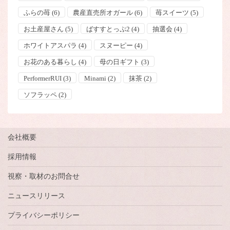
ふらの苺
(6)
農産直売所オガール
(6)
苺スイーツ
(5)
お土産屋さん
(5)
ばすすとっぷ2
(4)
抽選会
(4)
ホワイトアスパラ
(4)
スヌーピー
(4)
お花のある暮らし
(4)
母の日ギフト
(3)
PerformerRUI
(3)
Minami
(2)
抹茶
(2)
ソフラッペ
(2)
会社概要
採用情報
視察・取材のお問合せ
ニュースリリース
プライバシーポリシー