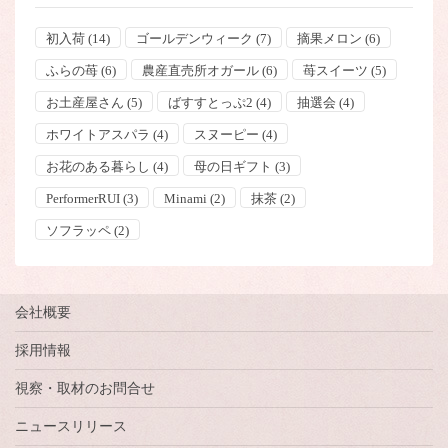
初入荷
(14)
ゴールデンウィーク
(7)
摘果メロン
(6)
ふらの苺
(6)
農産直売所オガール
(6)
苺スイーツ
(5)
お土産屋さん
(5)
ばすすとっぷ2
(4)
抽選会
(4)
ホワイトアスパラ
(4)
スヌーピー
(4)
お花のある暮らし
(4)
母の日ギフト
(3)
PerformerRUI
(3)
Minami
(2)
抹茶
(2)
ソフラッペ
(2)
会社概要
採用情報
視察・取材のお問合せ
ニュースリリース