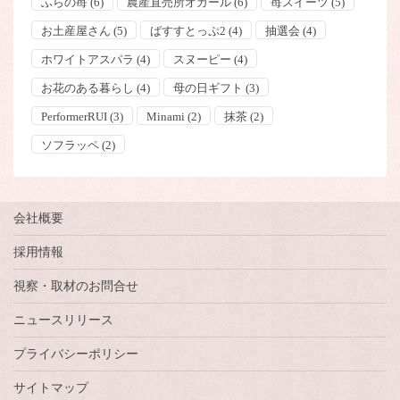
ふらの苺
(6)
農産直売所オガール
(6)
苺スイーツ
(5)
お土産屋さん
(5)
ばすすとっぷ2
(4)
抽選会
(4)
ホワイトアスパラ
(4)
スヌーピー
(4)
お花のある暮らし
(4)
母の日ギフト
(3)
PerformerRUI
(3)
Minami
(2)
抹茶
(2)
ソフラッペ
(2)
会社概要
採用情報
視察・取材のお問合せ
ニュースリリース
プライバシーポリシー
サイトマップ