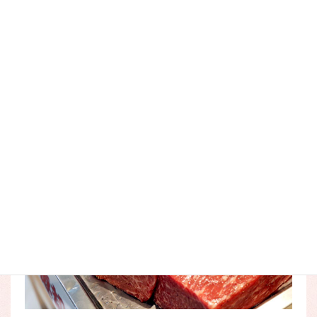
黒毛和牛と富良野米を使用した毎年大人気​の
​ローストビーフ
手まり寿司（1,600円）