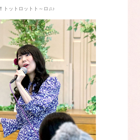
！
トットロットト～ロ♫♪