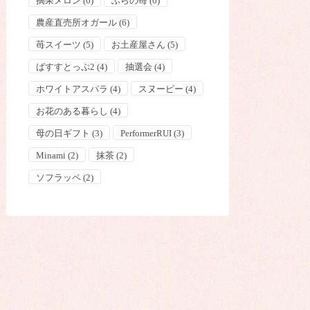
摘果メロン
(6)
ふらの苺
(6)
農産直売所オガール
(6)
苺スイーツ
(5)
お土産屋さん
(5)
ばすすとっぷ2
(4)
抽選会
(4)
ホワイトアスパラ
(4)
スヌーピー
(4)
お花のある暮らし
(4)
母の日ギフト
(3)
PerformerRUI
(3)
Minami
(2)
抹茶
(2)
ソフラッペ
(2)