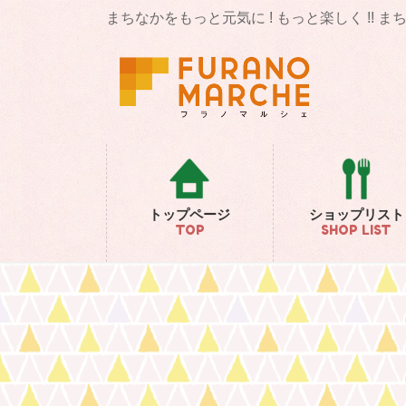
コ
ナ
まちなかをもっと元気に ! もっと楽しく !! 
ン
ビ
テ
ゲ
ン
ー
ツ
シ
に
ョ
移
ン
動
に
移
動
トップページ
ショップリスト
TOP
SHOP LIST