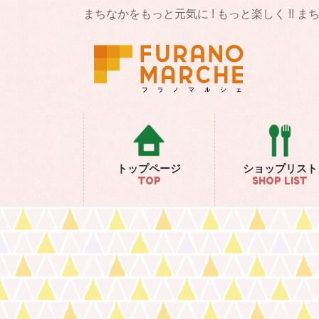
コ
ナ
まちなかをもっと元気に ! もっと楽しく !! 
ン
ビ
テ
ゲ
ン
ー
ツ
シ
に
ョ
移
ン
動
に
移
動
トップページ
ショップリスト
TOP
SHOP LIST