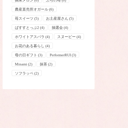
摘果メロン
(6)
ふらの苺
(6)
農産直売所オガール
(6)
苺スイーツ
(5)
お土産屋さん
(5)
ばすすとっぷ2
(4)
抽選会
(4)
ホワイトアスパラ
(4)
スヌーピー
(4)
お花のある暮らし
(4)
母の日ギフト
(3)
PerformerRUI
(3)
Minami
(2)
抹茶
(2)
ソフラッペ
(2)