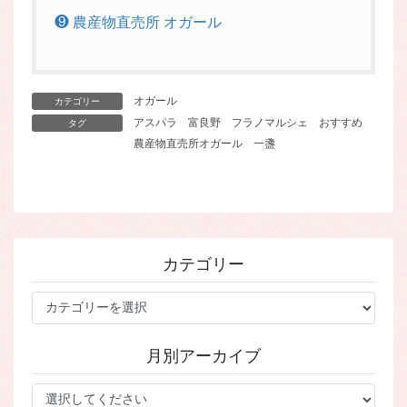
❾ 農産物直売所 オガール
オガール
カテゴリー
アスパラ
富良野
フラノマルシェ
おすすめ
タグ
農産物直売所オガール
一盞
カテゴリー
カ
テ
ゴ
月別アーカイブ
リ
ー