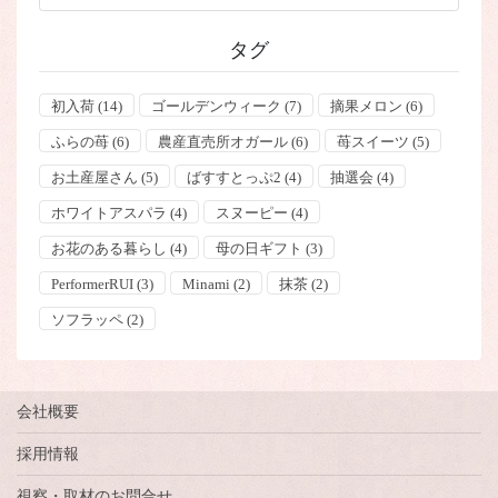
タグ
初入荷
(14)
ゴールデンウィーク
(7)
摘果メロン
(6)
ふらの苺
(6)
農産直売所オガール
(6)
苺スイーツ
(5)
お土産屋さん
(5)
ばすすとっぷ2
(4)
抽選会
(4)
ホワイトアスパラ
(4)
スヌーピー
(4)
お花のある暮らし
(4)
母の日ギフト
(3)
PerformerRUI
(3)
Minami
(2)
抹茶
(2)
ソフラッペ
(2)
会社概要
採用情報
視察・取材のお問合せ