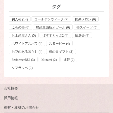
タグ
初入荷
(14)
ゴールデンウィーク
(7)
摘果メロン
(6)
ふらの苺
(6)
農産直売所オガール
(6)
苺スイーツ
(5)
お土産屋さん
(5)
ばすすとっぷ2
(4)
抽選会
(4)
ホワイトアスパラ
(4)
スヌーピー
(4)
お花のある暮らし
(4)
母の日ギフト
(3)
PerformerRUI
(3)
Minami
(2)
抹茶
(2)
ソフラッペ
(2)
会社概要
採用情報
視察・取材のお問合せ