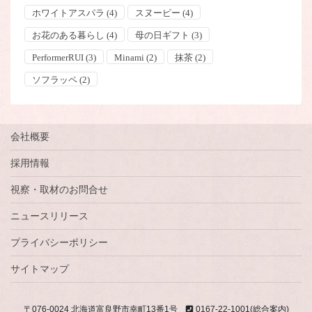
ホワイトアスパラ
(4)
スヌーピー
(4)
お花のある暮らし
(4)
母の日ギフト
(3)
PerformerRUI
(3)
Minami
(2)
抹茶
(2)
ソフラッペ
(2)
会社概要
採用情報
視察・取材のお問合せ
ニュースリリース
プライバシーポリシー
サイトマップ
〒076-0024 北海道富良野市幸町13番1号
0167-22-1001(総合案内)