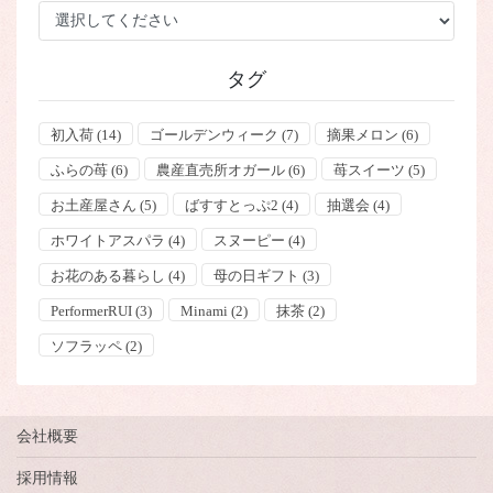
タグ
初入荷
(14)
ゴールデンウィーク
(7)
摘果メロン
(6)
ふらの苺
(6)
農産直売所オガール
(6)
苺スイーツ
(5)
お土産屋さん
(5)
ばすすとっぷ2
(4)
抽選会
(4)
ホワイトアスパラ
(4)
スヌーピー
(4)
お花のある暮らし
(4)
母の日ギフト
(3)
PerformerRUI
(3)
Minami
(2)
抹茶
(2)
ソフラッペ
(2)
会社概要
採用情報