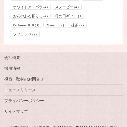
ホワイトアスパラ
(4)
スヌーピー
(4)
お花のある暮らし
(4)
母の日ギフト
(3)
PerformerRUI
(3)
Minami
(2)
抹茶
(2)
ソフラッペ
(2)
会社概要
採用情報
視察・取材のお問合せ
ニュースリリース
プライバシーポリシー
サイトマップ