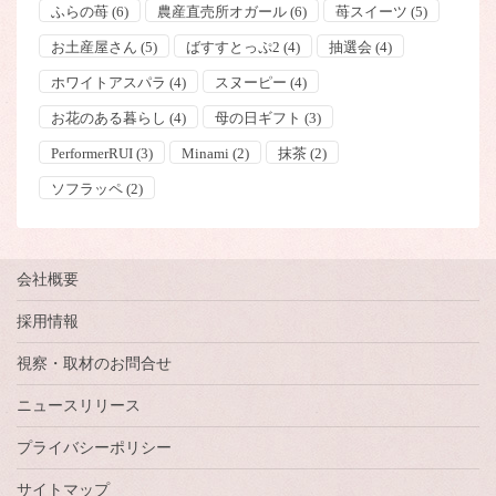
ふらの苺
(6)
農産直売所オガール
(6)
苺スイーツ
(5)
お土産屋さん
(5)
ばすすとっぷ2
(4)
抽選会
(4)
ホワイトアスパラ
(4)
スヌーピー
(4)
お花のある暮らし
(4)
母の日ギフト
(3)
PerformerRUI
(3)
Minami
(2)
抹茶
(2)
ソフラッペ
(2)
会社概要
採用情報
視察・取材のお問合せ
ニュースリリース
プライバシーポリシー
サイトマップ