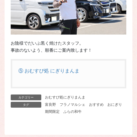
お陰様でだいぶ黒く焼けたスタッフ。
事故のないよう、順番にご案内致します！
⑤ おむすび処 にぎりまんま
おむすび処にぎりまんま
カテゴリー
富良野
フラノマルシェ
おすすめ
おにぎり
タグ
期間限定
ふらの和牛