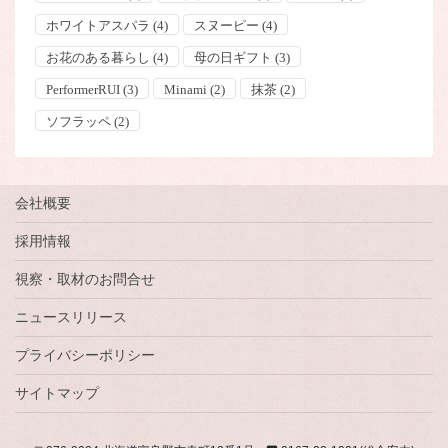
ホワイトアスパラ
(4)
スヌーピー
(4)
お花のある暮らし
(4)
母の日ギフト
(3)
PerformerRUI
(3)
Minami
(2)
抹茶
(2)
ソフラッペ
(2)
会社概要
採用情報
視察・取材のお問合せ
ニュースリリース
プライバシーポリシー
サイトマップ