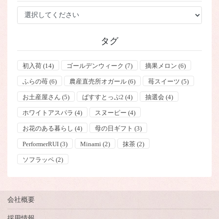
ー
タグ
初入荷
(14)
ゴールデンウィーク
(7)
摘果メロン
(6)
ふらの苺
(6)
農産直売所オガール
(6)
苺スイーツ
(5)
お土産屋さん
(5)
ばすすとっぷ2
(4)
抽選会
(4)
ホワイトアスパラ
(4)
スヌーピー
(4)
お花のある暮らし
(4)
母の日ギフト
(3)
PerformerRUI
(3)
Minami
(2)
抹茶
(2)
ソフラッペ
(2)
会社概要
採用情報