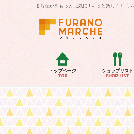
コ
ナ
まちなかをもっと元気に ! もっと楽しく !! 
ン
ビ
テ
ゲ
ン
ー
ツ
シ
に
ョ
移
ン
動
に
移
動
トップページ
ショップリスト
TOP
SHOP LIST