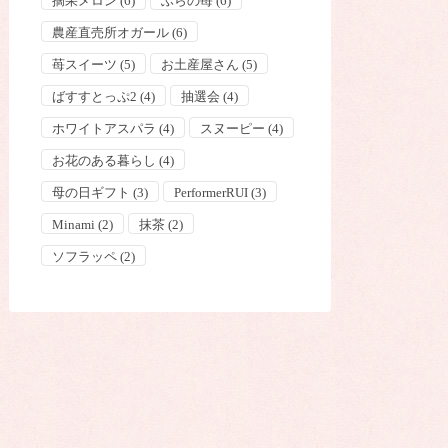
摘果メロン
(6)
ふらの苺
(6)
農産直売所オガール
(6)
苺スイーツ
(5)
お土産屋さん
(5)
ばすすとっぷ2
(4)
抽選会
(4)
ホワイトアスパラ
(4)
スヌーピー
(4)
お花のある暮らし
(4)
母の日ギフト
(3)
PerformerRUI
(3)
Minami
(2)
抹茶
(2)
ソフラッペ
(2)