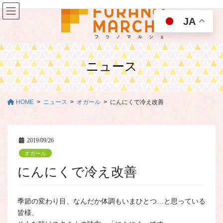
コ
ナ
ン
ビ
JA
テ
ゲ
ン
ー
ツ
シ
に
ョ
ニュース
移
ン
動
に
移
動
HOME
ニュース
オガール
にんにくで冷え改善
2019/09/26
オガール
にんにくで冷え改善
季節の変わり目、なんだか体調もいまひとつ…と思っている
皆様、