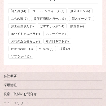
初入荷
(14)
ゴールデンウィーク
(7)
摘果メロン
(6)
ふらの苺
(6)
農産直売所オガール
(6)
苺スイーツ
(5)
お土産屋さん
(5)
ばすすとっぷ2
(4)
抽選会
(4)
ホワイトアスパラ
(4)
スヌーピー
(4)
お花のある暮らし
(4)
母の日ギフト
(3)
PerformerRUI
(3)
Minami
(2)
抹茶
(2)
ソフラッペ
(2)
会社概要
採用情報
視察・取材のお問合せ
ニュースリリース