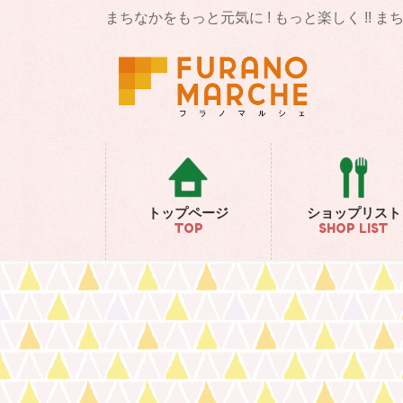
コ
ナ
まちなかをもっと元気に ! もっと楽しく !! 
ン
ビ
テ
ゲ
ン
ー
ツ
シ
に
ョ
移
ン
動
に
移
動
トップページ
ショップリスト
TOP
SHOP LIST