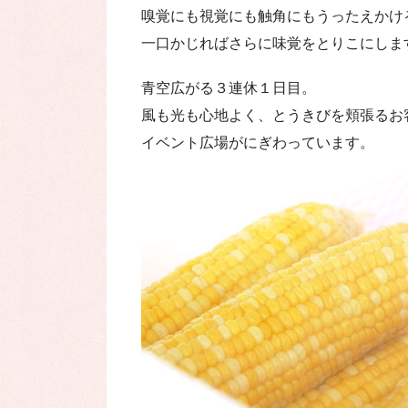
嗅覚にも視覚にも触角にもうったえかけ
一口かじればさらに味覚をとりこにしま
青空広がる３連休１日目。
風も光も心地よく、とうきびを頬張るお
イベント広場がにぎわっています。