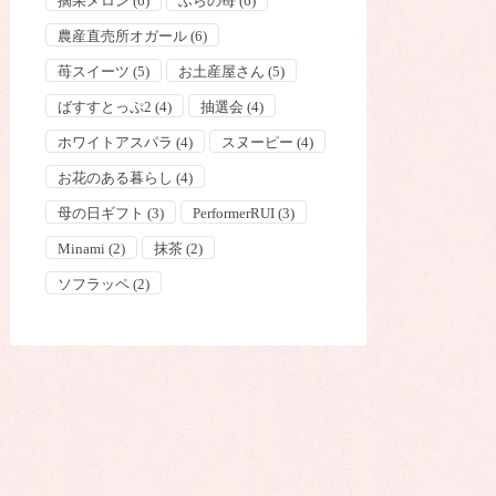
摘果メロン
(6)
ふらの苺
(6)
農産直売所オガール
(6)
苺スイーツ
(5)
お土産屋さん
(5)
ばすすとっぷ2
(4)
抽選会
(4)
ホワイトアスパラ
(4)
スヌーピー
(4)
お花のある暮らし
(4)
母の日ギフト
(3)
PerformerRUI
(3)
Minami
(2)
抹茶
(2)
ソフラッペ
(2)