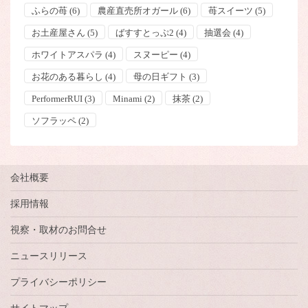
ふらの苺
(6)
農産直売所オガール
(6)
苺スイーツ
(5)
お土産屋さん
(5)
ばすすとっぷ2
(4)
抽選会
(4)
ホワイトアスパラ
(4)
スヌーピー
(4)
お花のある暮らし
(4)
母の日ギフト
(3)
PerformerRUI
(3)
Minami
(2)
抹茶
(2)
ソフラッペ
(2)
会社概要
採用情報
視察・取材のお問合せ
ニュースリリース
プライバシーポリシー
サイトマップ