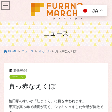
コ
ナ
ン
ビ
JA
テ
ゲ
ン
ー
ツ
シ
に
ョ
ニュース
移
ン
動
に
移
動
HOME
ニュース
オガール
真っ赤なえくぼ
2019/07/16
オガール
真っ赤なえくぼ
楕円形のすいか「紅まくら」に目を奪われます。
果実は真っ赤で糖度が高く、シャキシャキした食感が特徴で