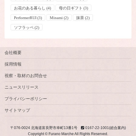
お花のある暮らし
(4)
母の日ギフト
(3)
PerformerRUI
(3)
Minami
(2)
抹茶
(2)
ソフラッペ
(2)
会社概要
採用情報
視察・取材のお問合せ
ニュースリリース
プライバシーポリシー
サイトマップ
〒076-0024 北海道富良野市幸町13番1号
0167-22-1001(総合案内)
Copyright © Furano Marche All Rights Reserved.