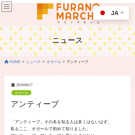
コ
ナ
ン
ビ
JA
テ
ゲ
ン
ー
ツ
シ
に
ョ
ニュース
移
ン
動
に
移
動
HOME
ニュース
オガール
アンティーブ
2019/06/17
オガール
アンティーブ
「アンティーブ」その名を知る人は多くはないはず。
私もここ、オガールで初めて知りました。