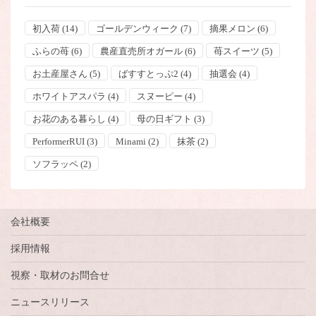
初入荷
(14)
ゴールデンウィーク
(7)
摘果メロン
(6)
ふらの苺
(6)
農産直売所オガール
(6)
苺スイーツ
(5)
お土産屋さん
(5)
ばすすとっぷ2
(4)
抽選会
(4)
ホワイトアスパラ
(4)
スヌーピー
(4)
お花のある暮らし
(4)
母の日ギフト
(3)
PerformerRUI
(3)
Minami
(2)
抹茶
(2)
ソフラッペ
(2)
会社概要
採用情報
視察・取材のお問合せ
ニュースリリース