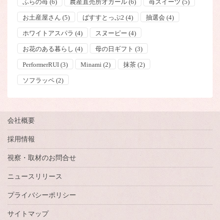
ふらの苺
(6)
農産直売所オガール
(6)
苺スイーツ
(5)
お土産屋さん
(5)
ばすすとっぷ2
(4)
抽選会
(4)
ホワイトアスパラ
(4)
スヌーピー
(4)
お花のある暮らし
(4)
母の日ギフト
(3)
PerformerRUI
(3)
Minami
(2)
抹茶
(2)
ソフラッペ
(2)
会社概要
採用情報
視察・取材のお問合せ
ニュースリリース
プライバシーポリシー
サイトマップ