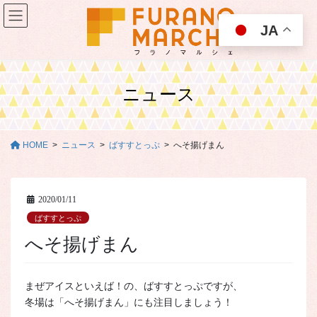
コ
ナ
ン
ビ
JA
テ
ゲ
ン
ー
ツ
シ
に
ョ
ニュース
移
ン
動
に
移
動
HOME
ニュース
ばすすとっぷ
へそ揚げまん
2020/01/11
ばすすとっぷ
へそ揚げまん
まぜアイスといえば！の、ばすすとっぷですが、
冬場は「へそ揚げまん」にも注目しましょう！