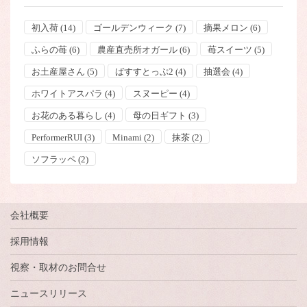
初入荷
(14)
ゴールデンウィーク
(7)
摘果メロン
(6)
ふらの苺
(6)
農産直売所オガール
(6)
苺スイーツ
(5)
お土産屋さん
(5)
ばすすとっぷ2
(4)
抽選会
(4)
ホワイトアスパラ
(4)
スヌーピー
(4)
お花のある暮らし
(4)
母の日ギフト
(3)
PerformerRUI
(3)
Minami
(2)
抹茶
(2)
ソフラッペ
(2)
会社概要
採用情報
視察・取材のお問合せ
ニュースリリース