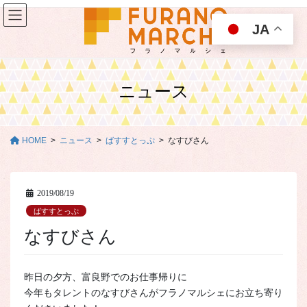
コ
ナ
ン
ビ
JA
テ
ゲ
ン
ー
ツ
シ
に
ョ
ニュース
移
ン
動
に
移
動
HOME
ニュース
ばすすとっぷ
なすびさん
2019/08/19
ばすすとっぷ
なすびさん
昨日の夕方、富良野でのお仕事帰りに
今年もタレントのなすびさんがフラノマルシェにお立ち寄り