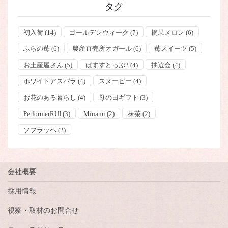
タグ
初入荷
(14)
ゴールデンウィーク
(7)
摘果メロン
(6)
ふらの苺
(6)
農産直売所オガール
(6)
苺スイーツ
(5)
お土産屋さん
(5)
ばすすとっぷ2
(4)
抽選会
(4)
ホワイトアスパラ
(4)
スヌーピー
(4)
お花のある暮らし
(4)
母の日ギフト
(3)
PerformerRUI
(3)
Minami
(2)
抹茶
(2)
ソフラッペ
(2)
会社概要
採用情報
視察・取材のお問合せ