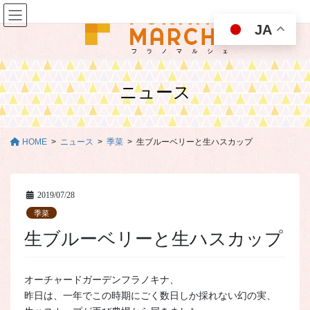
コ
ナ
ン
ビ
JA
テ
ゲ
ン
ー
ツ
シ
に
ョ
ニュース
移
ン
動
に
移
動
HOME
ニュース
季菜
生ブルーベリーと生ハスカップ
2019/07/28
季菜
生ブルーベリーと生ハスカップ
オーチャードガーデンフラノキナ、
昨日は、一年でこの時期にごく数日しか採れない幻の実、