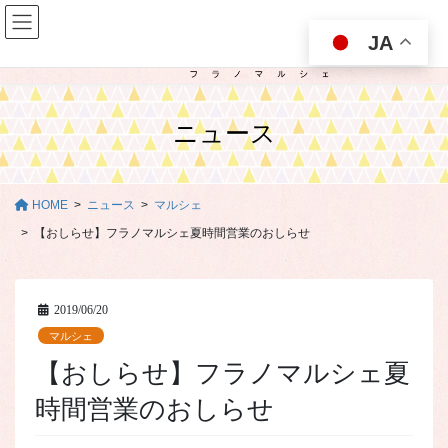
コ
ナ
ン
ビ
JA
テ
ゲ
ン
ー
ツ
シ
に
ョ
ニュース
移
ン
動
に
移
動
HOME
ニュース
マルシェ
【おしらせ】フラノマルシェ夏時間営業のおしらせ
2019/06/20
マルシェ
【おしらせ】フラノマルシェ夏
時間営業のおしらせ