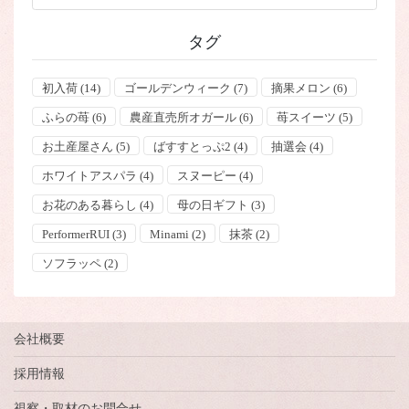
タグ
初入荷
(14)
ゴールデンウィーク
(7)
摘果メロン
(6)
ふらの苺
(6)
農産直売所オガール
(6)
苺スイーツ
(5)
お土産屋さん
(5)
ばすすとっぷ2
(4)
抽選会
(4)
ホワイトアスパラ
(4)
スヌーピー
(4)
お花のある暮らし
(4)
母の日ギフト
(3)
PerformerRUI
(3)
Minami
(2)
抹茶
(2)
ソフラッペ
(2)
会社概要
採用情報
視察・取材のお問合せ