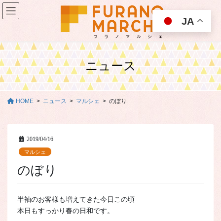
コ
ナ
ン
ビ
JA
テ
ゲ
ン
ー
ツ
シ
に
ョ
ニュース
移
ン
動
に
移
動
HOME
ニュース
マルシェ
のぼり
2019/04/16
マルシェ
のぼり
半袖のお客様も増えてきた今日この頃
本日もすっかり春の日和です。