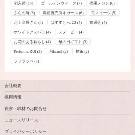
初入荷
(14)
ゴールデンウィーク
(7)
摘果メロン
(6)
ふらの苺
(6)
農産直売所オガール
(6)
苺スイーツ
(5)
お土産屋さん
(5)
ばすすとっぷ2
(4)
抽選会
(4)
ホワイトアスパラ
(4)
スヌーピー
(4)
お花のある暮らし
(4)
母の日ギフト
(3)
PerformerRUI
(3)
Minami
(2)
抹茶
(2)
ソフラッペ
(2)
会社概要
採用情報
視察・取材のお問合せ
ニュースリリース
プライバシーポリシー