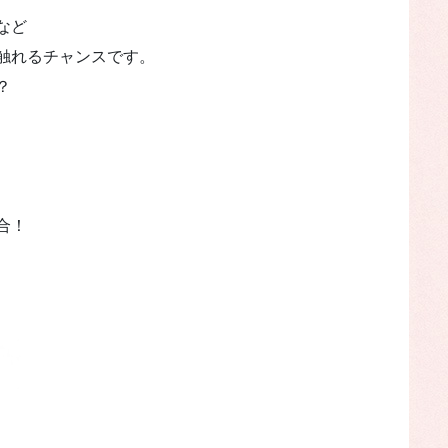
など
触れるチャンスです。
？
合！