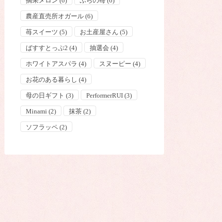
摘果メロン
(6)
ふらの苺
(6)
農産直売所オガール
(6)
苺スイーツ
(5)
お土産屋さん
(5)
ばすすとっぷ2
(4)
抽選会
(4)
ホワイトアスパラ
(4)
スヌーピー
(4)
お花のある暮らし
(4)
母の日ギフト
(3)
PerformerRUI
(3)
Minami
(2)
抹茶
(2)
ソフラッペ
(2)