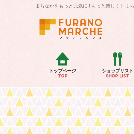
コ
ナ
まちなかをもっと元気に ! もっと楽しく !! 
ン
ビ
テ
ゲ
ン
ー
ツ
シ
に
ョ
移
ン
動
に
移
動
トップページ
ショップリスト
TOP
SHOP LIST