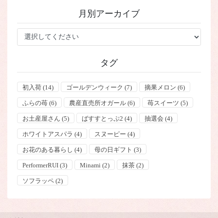
ゴ
月別アーカイブ
リ
ー
タグ
初入荷
(14)
ゴールデンウィーク
(7)
摘果メロン
(6)
ふらの苺
(6)
農産直売所オガール
(6)
苺スイーツ
(5)
お土産屋さん
(5)
ばすすとっぷ2
(4)
抽選会
(4)
ホワイトアスパラ
(4)
スヌーピー
(4)
お花のある暮らし
(4)
母の日ギフト
(3)
PerformerRUI
(3)
Minami
(2)
抹茶
(2)
ソフラッペ
(2)